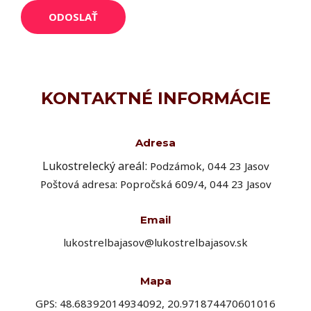
ODOSLAŤ
KONTAKTNÉ INFORMÁCIE
Adresa
Lukostrelecký areál:
Podzámok, 044 23 Jasov
Poštová adresa: Popročská 609/4, 044 23 Jasov
Email
lukostrelbajasov@lukostrelbajasov.sk
Mapa
GPS: 48.68392014934092, 20.971874470601016