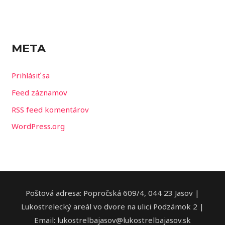
META
Prihlásiť sa
Feed záznamov
RSS feed komentárov
WordPress.org
Poštová adresa: Popročská 609/4, 044 23 Jasov |
Lukostrelecký areál vo dvore na ulici Podzámok 2 |
Email: lukostrelbajasov@lukostrelbajasov.sk