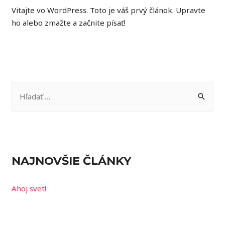
Vitajte vo WordPress. Toto je váš prvý článok. Upravte
ho alebo zmažte a začnite písať!
H
ľ
a
d
a
NAJNOVŠIE ČLÁNKY
ť
:
Ahoj svet!